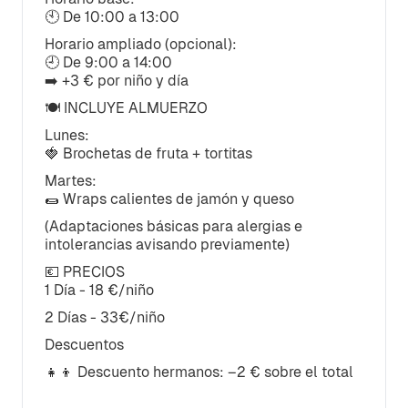
🕙 De 10:00 a 13:00
Horario ampliado (opcional):
🕘 De 9:00 a 14:00
➡️ +3 € por niño y día
🍽️ INCLUYE ALMUERZO
Lunes:
🍓 Brochetas de fruta + tortitas
Martes:
🌯 Wraps calientes de jamón y queso
(Adaptaciones básicas para alergias e
intolerancias avisando previamente)
💶 PRECIOS
1 Día - 18 €/niño
2 Días - 33€/niño
Descuentos
👧👦 Descuento hermanos: –2 € sobre el total