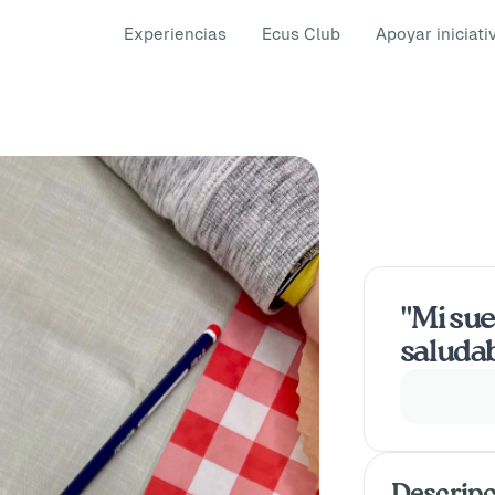
Experiencias
Ecus Club
Apoyar iniciati
"Mi sue
saluda
Descripc