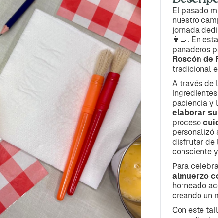
El pasado mi
nuestro cam
jornada ded
👨‍🍳. En est
panaderos pa
Roscón de 
tradicional e
A través de 
ingredientes
paciencia y 
elaborar su
proceso
cui
personalizó 
disfrutar de
consciente y
Para celebra
almuerzo c
horneado a
creando un 
Con este tal