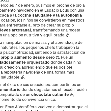
ércoles 7 de enero, pusimos el broche de oro a
pamento navideño en el Espacio Ecus con una
icada a la
cocina saludable y la autonomía
a ocasión, los niños se convirtieron en maestros
ra enfrentarse al reto de crear su propio
Reyes artesanal
, transformando una receta
n una opción nutritiva y equilibrada 🥐.
la manipulación de masas y el aprendizaje de
 naturales, los pequeños chefs trabajaron la
la psicomotricidad, sintiendo la satisfacción de
 propio alimento desde cero
⚖️. Fue un
dadosamente orquestado
donde cada niño
su creación, aprendiendo que es posible
 la repostería navideña de una forma más
 saludable 🍎.
r el éxito de sus creaciones, compartimos un
omunitario
donde degustamos el roscón recién
compañado de un
chocolate caliente
☕,
momento de convivencia único.
ler, Ecus & VeroSfera vuelven a demostrar que el