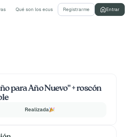
vas
Qué son los ecus
Registrarme
Entrar
ño para Año Nuevo" + roscón
ble
Realizada
ión